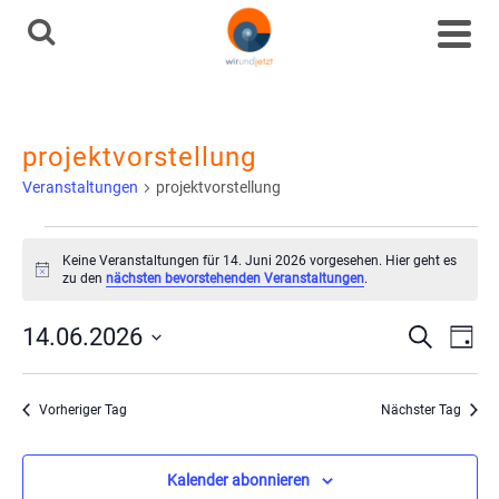
projektvorstellung
Veranstaltungen
projektvorstellung
Veranstaltungen
Keine Veranstaltungen für 14. Juni 2026 vorgesehen. Hier geht es
Hinweis
zu den
nächsten bevorstehenden Veranstaltungen
.
für
Ve
Vera
14.06.2026
Suche
Tag
14.
Datum
An
Such
wählen.
Juni
Vorheriger Tag
Nächster Tag
Na
und
2026
Kalender abonnieren