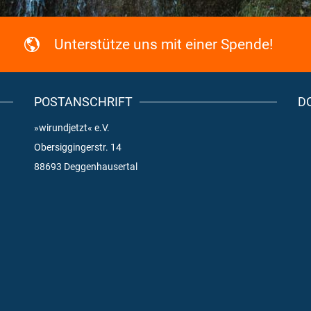
Unterstütze uns mit einer Spende!
POSTANSCHRIFT
D
»wirundjetzt« e.V.
Obersiggingerstr. 14
88693 Deggenhausertal