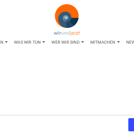
EN
WAS WIR TUN
WER WIR SIND
MITMACHEN
NE