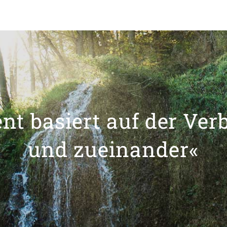
t basiert auf der Ver
und zueinander«