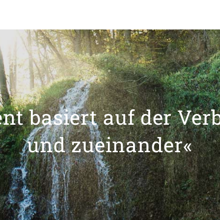
t basiert auf der Ver
und zueinander«