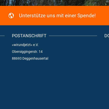
Unterstütze uns mit einer Spende!
POSTANSCHRIFT
D
»wirundjetzt« e.V.
Obersiggingerstr. 14
88693 Deggenhausertal