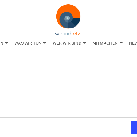
EN
WAS WIR TUN
WER WIR SIND
MITMACHEN
NE