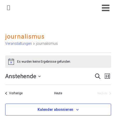
journalismus
Veranstaltungen
journalismus
Veranstaltungen
Es wurden keine Ergebnisse gefunden.
Hinweis
Anstehende
Suche
Ve
Veran
Liste
Datum
An
Such
wählen.
Veranstaltungen
Vorherige
Heute
Nächste
Na
Veranstalt
und
Kalender abonnieren