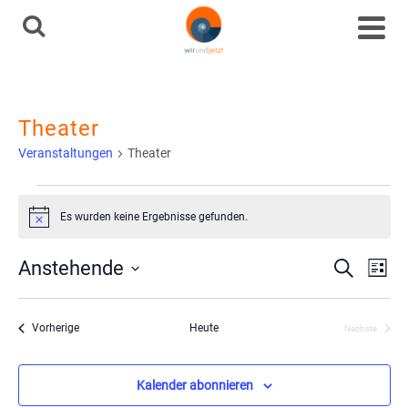
Theater
Veranstaltungen
Theater
Veranstaltungen
Es wurden keine Ergebnisse gefunden.
Hinweis
Ve
Vera
Anstehende
Suche
Liste
Datum
An
Such
wählen.
Veranstaltungen
Vorherige
Heute
Nächste
Na
Veranstaltu
und
Kalender abonnieren