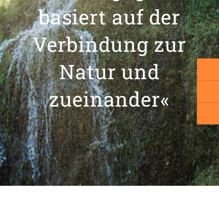
basiert auf der
Verbindung zur
Natur und
zueinander«
Unterstütze uns mit einer Spende!