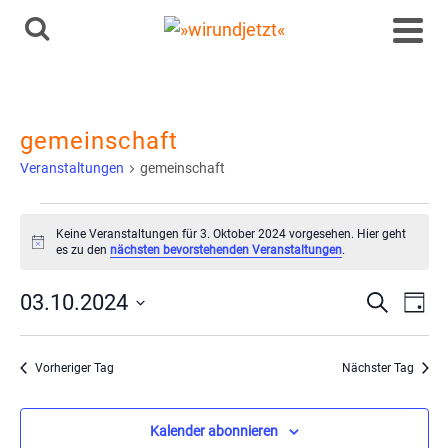
gemeinschaft
Veranstaltungen
gemeinschaft
Veranstaltungen
Keine Veranstaltungen für 3. Oktober 2024 vorgesehen. Hier geht
Hinweis
es zu den
nächsten bevorstehenden Veranstaltungen
.
für
Ve
Vera
03.10.2024
Suche
Tag
3.
Datum
An
Such
wählen.
Oktober
Vorheriger Tag
Nächster Tag
Na
und
2024
Kalender abonnieren