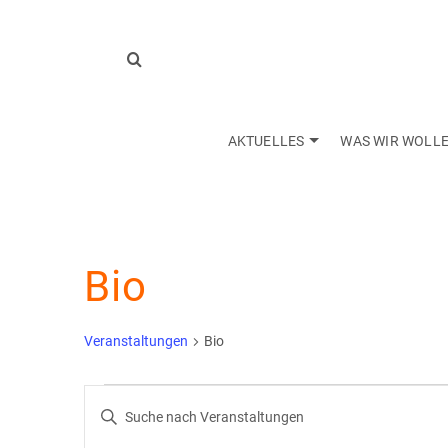
AKTUELLES
WAS WIR WOLL
Bio
Veranstaltungen
Bio
Veranstaltungen
Veranstaltungen
Bitte
Schlüsselwort