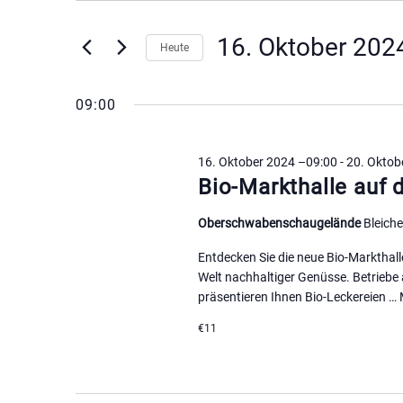
für
Suche
eingeben.
16.
Suche
16. Oktober 202
und
Heute
nach
Datum
Oktober
Ansichten,
Veranstaltungen
wählen.
09:00
Schlüsselwort.
2024
Navigation
16. Oktober 2024 –09:00
-
20. Oktob
Bio-Markthalle auf
Oberschwabenschaugelände
Bleich
Entdecken Sie die neue Bio-Markthall
Welt nachhaltiger Genüsse. Betrieb
präsentieren Ihnen Bio-Leckereien …
€11