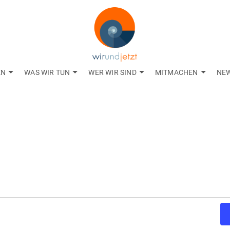
EN
WAS WIR TUN
WER WIR SIND
MITMACHEN
NE